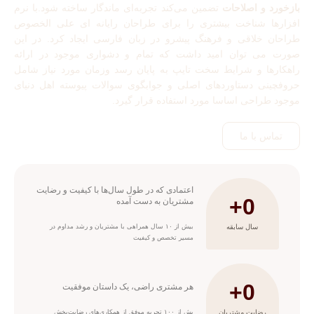
بازخورد و اصلاحات
تضمین می‌کند تجربه‌ای ماندگار ساخته شود.​با نرم
افزارها شناخت بیشتری را برای طراحان رایانه ای علی الخصوص
طراحان خلاقی و فرهنگ پیشرو در زبان فارسی ایجاد کرد. در این
صورت می توان امید داشت که تمام و دشواری موجود در ارائه
راهکارها و شرایط سخت تایپ به پایان رسد وزمان مورد نیاز شامل
حروفچینی دستاوردهای اصلی و جوابگوی سوالات پیوسته اهل دنیای
موجود طراحی اساسا مورد استفاده قرار گیرد.
تماس با ما
اعتمادی که در طول سال‌ها با کیفیت و رضایت
+
0
مشتریان به دست آمده
سال سابقه
بیش از ۱۰ سال همراهی با مشتریان و رشد مداوم در
مسیر تخصص و کیفیت
+
0
هر مشتری راضی، یک داستان موفقیت
رضایت مشتریان
یش از ۱۰۰ تجربه موفق از همکاری‌های رضایت‌بخش